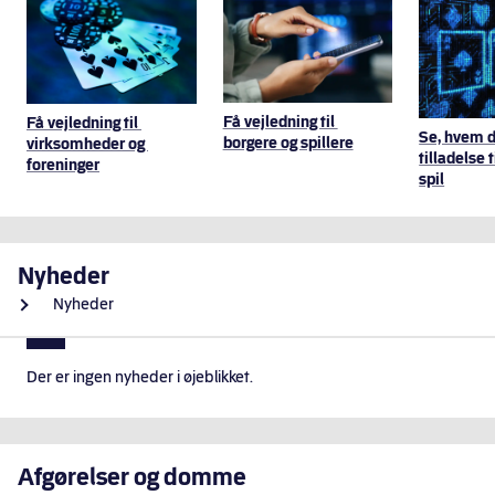
Hurtige genveje
Få vejledning til 
Få vejledning til 
Se, hvem d
borgere og spillere
virksomheder og 
tilladelse 
foreninger
spil
Nyheder
Nyheder
Der er ingen nyheder i øjeblikket.
Afgørelser og domme