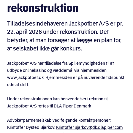
rekonstruktion
Tilladelsesindehaveren Jackpotbet A/S er pr.
22. april 2026 under rekonstruktion. Det
betyder, at man forsøger at lægge en plan for,
at selskabet ikke går konkurs.
Jackpotbet A/S har tilladelse fra Spillemyndigheden til at
udbyde onlinekasino og væddemål via hjemmesiden
www.jackpotbet.dk. Hjemmesiden er på nuværende tidspunkt
ude af drift.
Under rekonstruktionen kan henvendelser i relation til
Jackpotbet A/S rettes til DLA Piper Denmark
Advokatpartnerselskab ved følgende kontaktpersoner:
Kristoffer Dysted Bjarkov:
Kristoffer.Bjarkov@dk.dlapiper.com