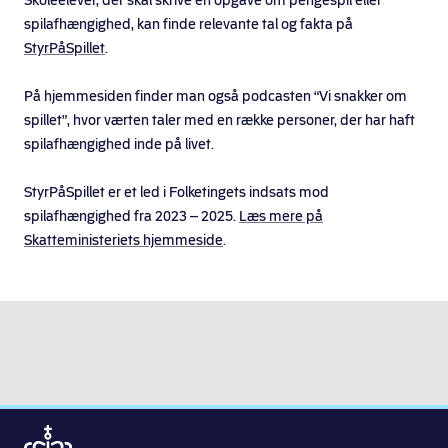
Skoleelever, der skal skrive en opgave om pengespil eller
spilafhængighed, kan finde relevante tal og fakta på
StyrPåSpillet
.
På hjemmesiden finder man også podcasten “Vi snakker om
spillet”, hvor værten taler med en række personer, der har haft
spilafhængighed inde på livet.
StyrPåSpillet er et led i Folketingets indsats mod
spilafhængighed fra 2023 – 2025.
Læs mere på
Skatteministeriets hjemmeside
.