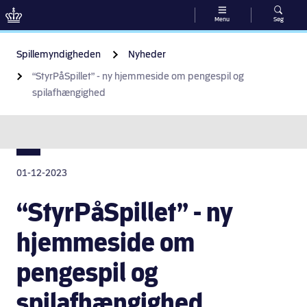
Menu
Søg
Gå til indhold
Spillemyndigheden
Nyheder
“StyrPåSpillet” - ny hjemmeside om pengespil og
spilafhængighed
01-12-2023
“StyrPåSpillet” - ny
hjemmeside om
pengespil og
spilafhængighed