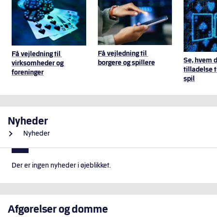
Hurtige genveje
Få vejledning til 
Få vejledning til 
Se, hvem d
borgere og spillere
virksomheder og 
tilladelse 
foreninger
spil
Nyheder
Nyheder
Der er ingen nyheder i øjeblikket.
Afgørelser og domme