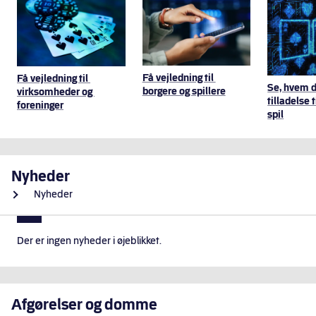
Hurtige genveje
Få vejledning til 
Få vejledning til 
Se, hvem d
borgere og spillere
virksomheder og 
tilladelse 
foreninger
spil
Nyheder
Nyheder
Der er ingen nyheder i øjeblikket.
Afgørelser og domme