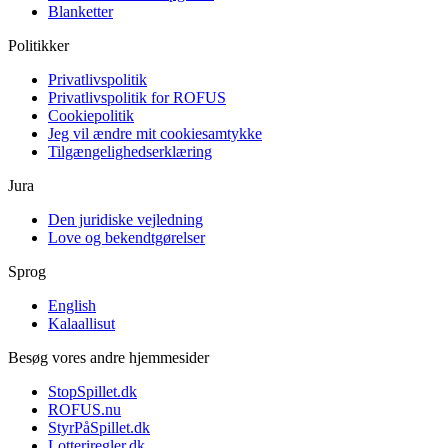
Blanketter
Politikker
Privatlivspolitik
Privatlivspolitik for ROFUS
Cookiepolitik
Jeg vil ændre mit cookiesamtykke
Tilgængelighedserklæring
Jura
Den juridiske vejledning
Love og bekendtgørelser
Sprog
English
Kalaallisut
Besøg vores andre hjemmesider
StopSpillet.dk
ROFUS.nu
StyrPåSpillet.dk
Lotteriregler.dk