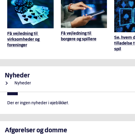
Hurtige genveje
Få vejledning til 
Få vejledning til 
Se, hvem d
borgere og spillere
virksomheder og 
tilladelse 
foreninger
spil
Nyheder
Nyheder
Der er ingen nyheder i øjeblikket.
Afgørelser og domme